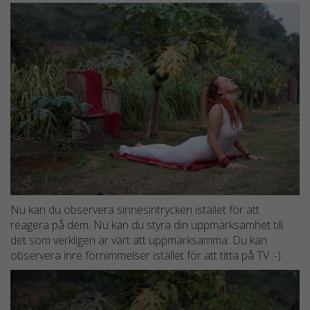
Nu kan du observera sinnesintrycken istället för att
Nödvändiga
reagera på dem. Nu kan du styra din uppmärksamhet till
Dessa kakor
det som verkligen är värt att uppmärksamma. Du kan
går inte att
observera inre förnimmelser istället för att titta på TV :-)
välja bort.
De behövs
för att