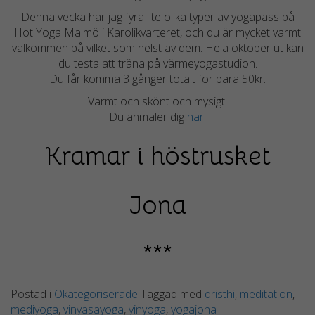
Upplevelse
Denna vecka har jag fyra lite olika typer av yogapass på
För att vår
Hot Yoga Malmö i Karolikvarteret, och du är mycket varmt
hemsida ska
välkommen på vilket som helst av dem. Hela oktober ut kan
prestera så
du testa att träna på värmeyogastudion.
bra som
Du får komma 3 gånger totalt för bara 50kr.
möjligt
under ditt
Varmt och skönt och mysigt!
besök. Om
Du anmäler dig
här!
du nekar de
här kakorna
Kramar i höstrusket
kommer
viss
funktionalitet
Jona
att försvinna
från
hemsidan.
***
Marknadsföring
Postad i
Okategoriserade
Taggad med
dristhi
,
meditation
,
Genom att dela
mediyoga
,
vinyasayoga
,
yinyoga
,
yogajona
med dig av dina