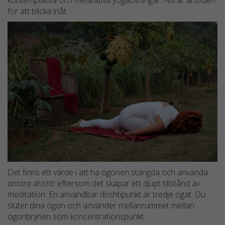
kontemplativa och meditativa yogaövningar. Nu är årstiden
för att blicka inåt.
Det finns ett värde i att ha ögonen stängda och använda
antara drishti
eftersom det skapar ett djupt tillstånd av
meditation. En användbar drishtipunkt är tredje ögat. Du
sluter dina ögon och använder mellanrummet mellan
ögonbrynen som koncentrationspunkt.