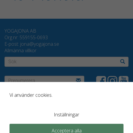
intressen och
ditt beteende
när du surfar
ökar du chansen
YOGAJONA AB
att få se
Org.nr: 559155-0693
personligt
E-post: jona@yogajona.se
anpassat
Allmänna villkor
innehåll och
erbjudanden.
Sök
Prenumerera
Prenumerera
Vi använder cookies.
Inställningar
Acceptera alla