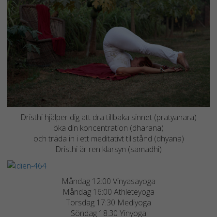
hemsidan
över huvud
taget ska
fungera.
Statistik
För att vi ska
kunna
förbättra
hemsidans
Dristhi hjälper dig att dra tillbaka sinnet (pratyahara)
funktionalitet
öka din koncentration (dharana)
och
och träda in i ett meditativt tillstånd (dhyana)
uppbyggnad,
Dristhi är ren klarsyn (samadhi)
baserat på
hur
hemsidan
Måndag 12:00 Vinyasayoga
används.
Måndag 16:00 Athleteyoga
Torsdag 17:30 Mediyoga
Söndag 18:30 Yinyoga