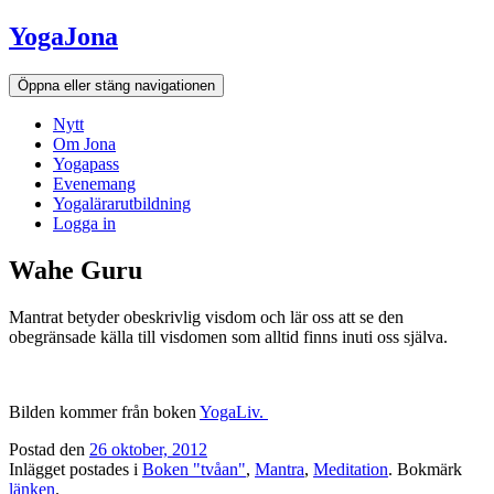
Hoppa
YogaJona
till
innehållet
Öppna eller stäng navigationen
Nytt
Om Jona
Yogapass
Evenemang
Yogalärarutbildning
Logga in
Wahe Guru
Mantrat betyder obeskrivlig visdom och lär oss att se den
obegränsade källa till visdomen som alltid finns inuti oss själva.
Bilden kommer från boken
YogaLiv.
Postad den
26 oktober, 2012
Inlägget postades i
Boken "tvåan"
,
Mantra
,
Meditation
. Bokmärk
länken
.