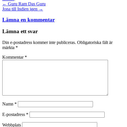
Inläggsnavigation
←
Guru Ram Das Guru
Jona till Indien igen
→
Lämna en kommentar
Lämna ett svar
Din e-postadress kommer inte publiceras.
Obligatoriska fält är
märkta
*
Kommentar
*
Namn
*
E-postadress
*
Webbplats