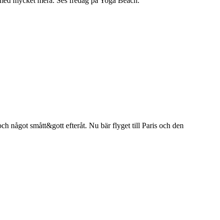
x med mycket mera. Ses fredag på Yoga Beach.
ch något smått&gott efteråt. Nu bär flyget till Paris och den