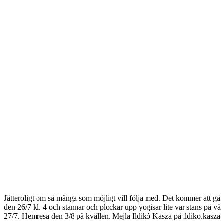
Jätteroligt om så många som möjligt vill följa med. Det kommer att gå
den 26/7 kl. 4 och stannar och plockar upp yogisar lite var stans p
27/7. Hemresa den 3/8 på kvällen. Mejla Ildikó Kasza på ildiko.kasz