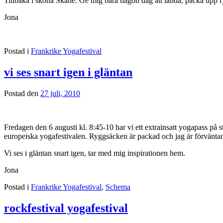
Tillbaka i sköna Skåne. Ge mig bara någon dag att landa, packa upp 
Jona
Postad i
Frankrike Yogafestival
vi ses snart igen i gläntan
Postad den
27 juli, 2010
Fredagen den 6 augusti kl. 8:45-10 har vi ett extrainsatt yogapass på 
europeiska yogafestivalen. Ryggsäcken är packad och jag är förväntans
Vi ses i gläntan snart igen, tar med mig inspirationen hem.
Jona
Postad i
Frankrike Yogafestival
,
Schema
rockfestival yogafestival