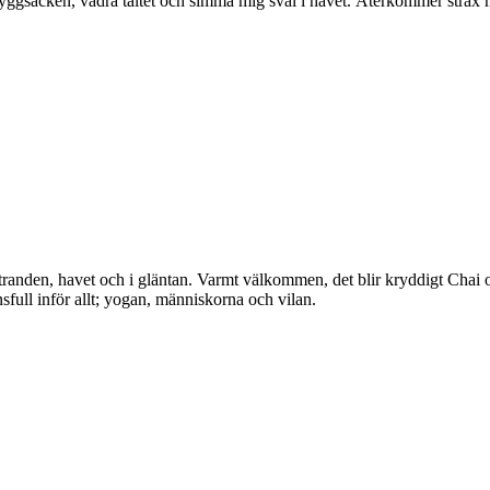
ryggsäcken, vädra tältet och simma mig sval i havet. Återkommer stra
stranden, havet och i gläntan. Varmt välkommen, det blir kryddigt Chai o
full inför allt; yogan, människorna och vilan.