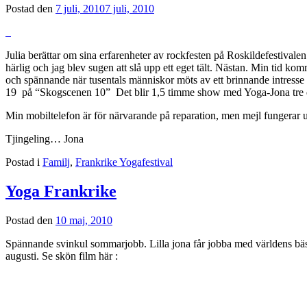
Postad den
7 juli, 2010
7 juli, 2010
Julia berättar om sina erfarenheter av rockfesten på Roskildefestivale
härlig och jag blev sugen att slå upp ett eget tält. Nästan. Min tid kom
och spännande när tusentals människor möts av ett brinnande intresse 
19 på “Skogscenen 10” Det blir 1,5 timme show med Yoga-Jona tre d
Min mobiltelefon är för närvarande på reparation, men mejl fungerar
Tjingeling… Jona
Postad i
Familj
,
Frankrike Yogafestival
Yoga Frankrike
Postad den
10 maj, 2010
Spännande svinkul sommarjobb. Lilla jona får jobba med världens bästa
augusti. Se skön film här :