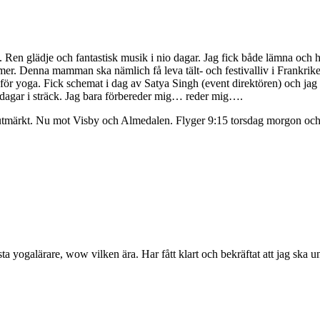
n. Ren glädje och fantastisk musik i nio dagar. Jag fick både lämna och 
mer. Denna mamman ska nämlich få leva tält- och festivalliv i Frankrike s
för yoga. Fick schemat i dag av Satya Singh (event direktören) och jag 
agar i sträck. Jag bara förbereder mig… reder mig….
 utmärkt. Nu mot Visby och Almedalen. Flyger 9:15 torsdag morgon och 
 yogalärare, wow vilken ära. Har fått klart och bekräftat att jag ska 