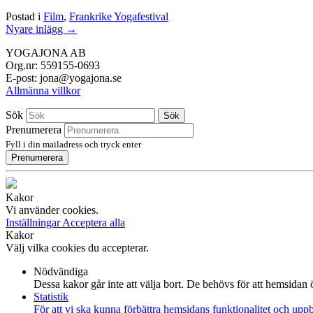
Postad i
Film
,
Frankrike Yogafestival
Inläggsnavigation
Nyare inlägg
→
YOGAJONA AB
Org.nr: 559155-0693
E-post: jona@yogajona.se
Allmänna villkor
Sök
Sök
Prenumerera
Fyll i din mailadress och tryck enter
Prenumerera
Kakor
Vi använder cookies.
Inställningar
Acceptera alla
Kakor
Välj vilka cookies du accepterar.
Nödvändiga
Dessa kakor går inte att välja bort. De behövs för att hemsidan
Statistik
För att vi ska kunna förbättra hemsidans funktionalitet och up