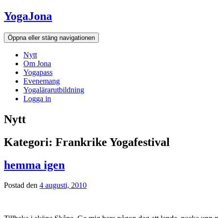
Hoppa
YogaJona
till
innehållet
Öppna eller stäng navigationen
Nytt
Om Jona
Yogapass
Evenemang
Yogalärarutbildning
Logga in
Nytt
Kategori: Frankrike Yogafestival
hemma igen
Postad den
4 augusti, 2010