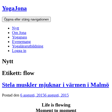
Hoppa
YogaJona
till
innehållet
Öppna eller stäng navigationen
Nytt
Om Jona
Yogapass
Evenemang
Yogalärarutbildning
Logga in
Nytt
Etikett: flow
Stela muskler mjuknar i värmen i Malmö
Postad den
6 augusti, 2015
6 augusti, 2015
Life is flowing
Moment to moment