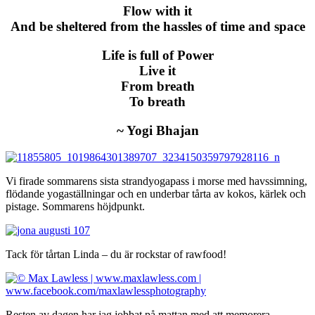
Flow with it
And be sheltered from the hassles of time and space
Life is full of Power
Live it
From breath
To breath
~ Yogi Bhajan
Vi firade sommarens sista strandyogapass i morse med havssimning,
flödande yogaställningar och en underbar tårta av kokos, kärlek och
pistage. Sommarens höjdpunkt.
Tack för tårtan Linda – du är rockstar of rawfood!
Resten av dagen har jag jobbat på mattan med att memorera