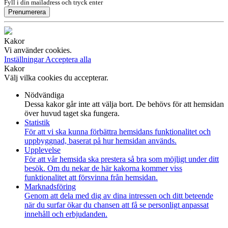
Fyll i din mailadress och tryck enter
Prenumerera
Kakor
Vi använder cookies.
Inställningar
Acceptera alla
Kakor
Välj vilka cookies du accepterar.
Nödvändiga
Dessa kakor går inte att välja bort. De behövs för att hemsidan
över huvud taget ska fungera.
Statistik
För att vi ska kunna förbättra hemsidans funktionalitet och
uppbyggnad, baserat på hur hemsidan används.
Upplevelse
För att vår hemsida ska prestera så bra som möjligt under ditt
besök. Om du nekar de här kakorna kommer viss
funktionalitet att försvinna från hemsidan.
Marknadsföring
Genom att dela med dig av dina intressen och ditt beteende
när du surfar ökar du chansen att få se personligt anpassat
innehåll och erbjudanden.