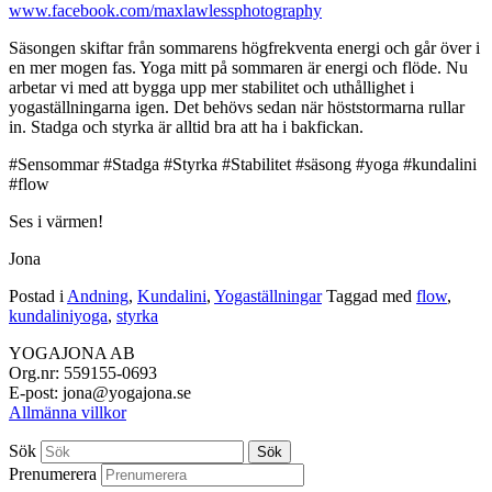
Säsongen skiftar från sommarens högfrekventa energi och går över i
en mer mogen fas. Yoga mitt på sommaren är energi och flöde. Nu
arbetar vi med att bygga upp mer stabilitet och uthållighet i
yogaställningarna igen. Det behövs sedan när höststormarna rullar
in. Stadga och styrka är alltid bra att ha i bakfickan.
#Sensommar #Stadga #Styrka #Stabilitet #säsong #yoga #kundalini
#flow
Ses i värmen!
Jona
Postad i
Andning
,
Kundalini
,
Yogaställningar
Taggad med
flow
,
kundaliniyoga
,
styrka
YOGAJONA AB
Org.nr: 559155-0693
E-post: jona@yogajona.se
Allmänna villkor
Sök
Sök
Prenumerera