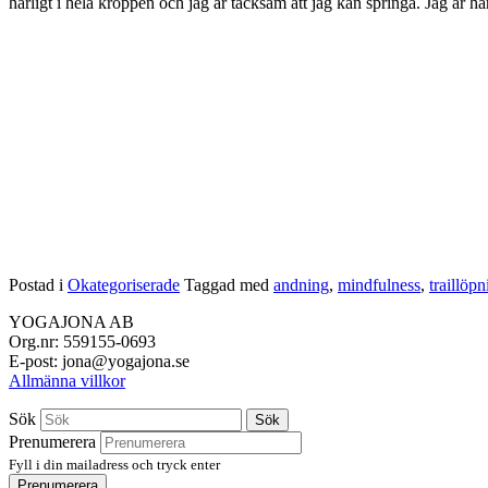
härligt i hela kroppen och jag är tacksam att jag kan springa. Jag är hä
Postad i
Okategoriserade
Taggad med
andning
,
mindfulness
,
traillöpn
YOGAJONA AB
Org.nr: 559155-0693
E-post: jona@yogajona.se
Allmänna villkor
Sök
Sök
Prenumerera
Fyll i din mailadress och tryck enter
Prenumerera