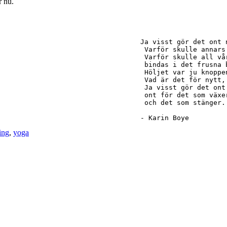
r nu.
Ja visst gör det ont 
 Varför skulle annars våren tveka?

 Varför skulle all vår heta längtan

 bindas i det frusna bitterbleka?

 Höljet var ju knoppen hela vintern.

 Vad är det för nytt, som tär och spränger?

 Ja visst gör det ont när knoppar brister,

 ont för det som växer

 och det som stänger.

- Karin Boye
ing
,
yoga