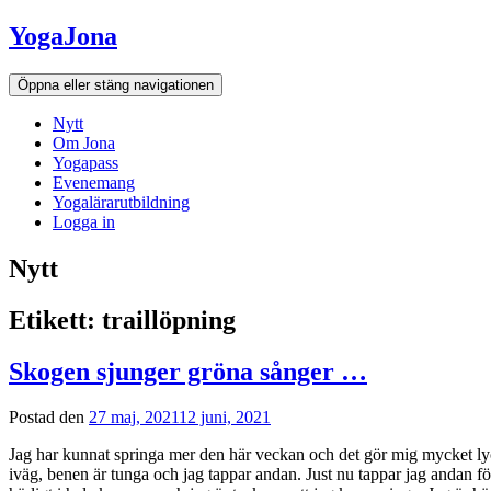
Hoppa
YogaJona
till
innehållet
Öppna eller stäng navigationen
Nytt
Om Jona
Yogapass
Evenemang
Yogalärarutbildning
Logga in
Nytt
Etikett: traillöpning
Skogen sjunger gröna sånger …
Postad den
27 maj, 2021
12 juni, 2021
Jag har kunnat springa mer den här veckan och det gör mig mycket lyckl
iväg, benen är tunga och jag tappar andan. Just nu tappar jag andan för a