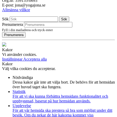
Org.nr: 559155-0693
E-post: jona@yogajona.se
Allmänna villkor
Sök
Sök
Prenumerera
Fyll i din mailadress och tryck enter
Prenumerera
Kakor
Vi använder cookies.
Inställningar
Acceptera alla
Kakor
Välj vilka cookies du accepterar.
Nödvändiga
Dessa kakor går inte att välja bort. De behövs för att hemsidan
över huvud taget ska fungera.
Statistik
För att vi ska kunna förbättra hemsidans funktionalitet och
uppbyggnad, baserat på hur hemsidan används.
Upplevelse
För att vår hemsida ska prestera så bra som möjligt under ditt
besök. Om du nekar de här kakorna kommer viss