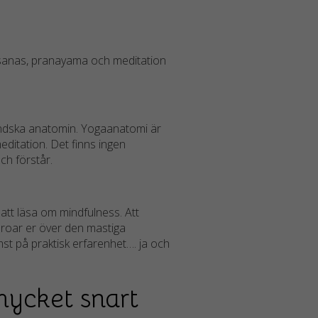
 asanas, pranayama och meditation
ändska anatomin. Yogaanatomi är
ditation. Det finns ingen
ch förstår.
 att läsa om mindfulness. Att
m oroar er över den mastiga
rämst på praktisk erfarenhet…. ja och
mycket snart