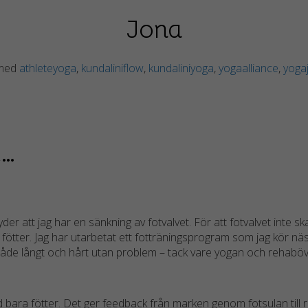
För att vår
hemsida ska
Jona
prestera så
bra som
möjligt
 med
athleteyoga
,
kundaliniflow
,
kundaliniyoga
,
yogaalliance
,
yoga
under ditt
besök. Om
du nekar de
här kakorna
kommer
a…
viss
funktionalitet
att försvinna
från
hemsidan.
etyder att jag har en sänkning av fotvalvet. För att fotvalvet inte 
ka fötter. Jag har utarbetat ett fotträningsprogram som jag kör näst
 både långt och hårt utan problem – tack vare yogan och rehabö
Marknadsföring
Genom att dela
med dig av dina
 bara fötter. Det ger feedback från marken genom fotsulan till
intressen och