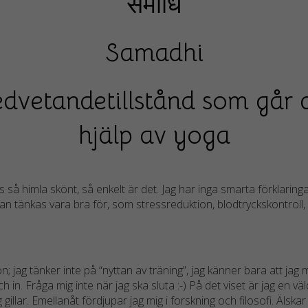
समाधि
Samadhi
dvetandetillstånd som går
hjälp av yoga
s så himla skönt, så enkelt är det. Jag har inga smarta förklaringa
Nödvändiga
n tänkas vara bra för, som stressreduktion, blodtryckskontroll, l
Dessa kakor
går inte att
välja bort.
De behövs
jag tänker inte på “nyttan av träning”, jag känner bara att jag m
för att
h in. Fråga mig inte när jag ska sluta :-) På det viset är jag en vä
hemsidan
g gillar. Emellanåt fördjupar jag mig i forskning och filosofi. Äls
över huvud