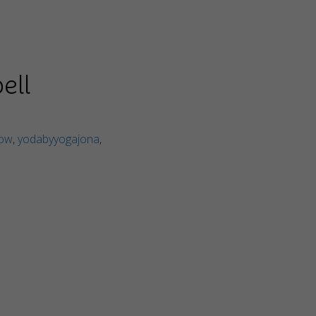
ell
fow
,
yodabyyogajona
,