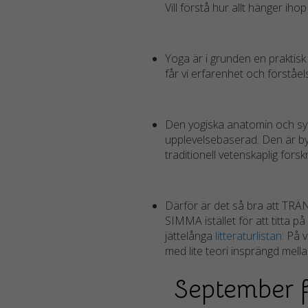
Vill förstå hur allt hänger ihop
Yoga är i grunden en praktis
får vi erfarenhet och förståe
Den yogiska anatomin och sy
upplevelsebaserad. Den är by
traditionell vetenskaplig for
Därför är det så bra att TRÄNA
SIMMA istället för att titta på
jättelånga
litteraturlistan
: På 
med lite teori insprängd mell
September f