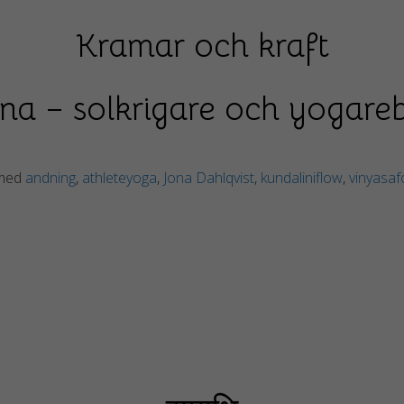
Kramar och kraft
na – solkrigare och yogareb
 med
andning
,
athleteyoga
,
Jona Dahlqvist
,
kundaliniflow
,
vinyasa