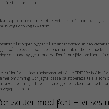
 – på ett djupare plan.
taget ska
fungera.
k kunskap och inte en intellektuell vetenskap. Genom övning av
lse av yoga och yogisk visdom.
Statistik
För att vi ska
kunna
nsättet på kroppen bygger på ett annat system än den västerl
förbättra
gger på upplevelser som personer har haft under exempelvis me
hemsidans
skning som underbygger teorierna. Det är du själv som känner in o
funktionalitet
och
uppbyggnad,
baserat på
 istället för att läsa träningsmetodik. Att MEDITERA istället för
hur
 filmer om simning. Och jag vill passa på att berätta, till alla so
hemsidan
vår yrkesutbildning till lic yogalärare ligger tonvikten först och f
används.
an yogapassen :-)
ortsätter med fart – vi ses 
Upplevelse