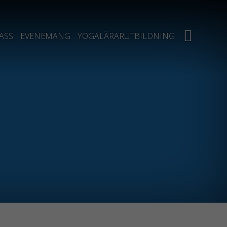
ASS
EVENEMANG
YOGALÄRARUTBILDNING