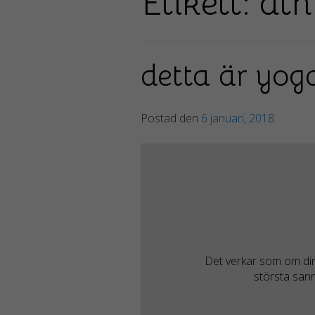
Etikett: at
detta är yog
Postad den
6 januari, 2018
Det verkar som om dina
största sann