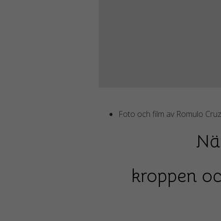
Foto och film av Romulo Cru
När
kroppen och