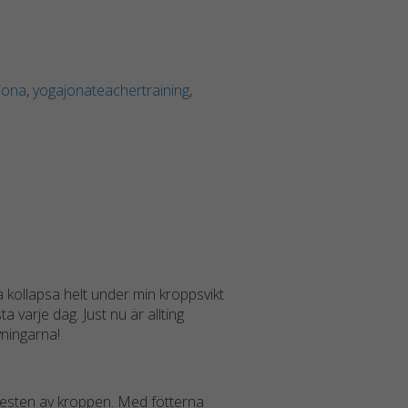
jona
,
yogajonateachertraining
,
ska kollapsa helt under min kroppsvikt
a varje dag. Just nu är allting
vningarna!
 resten av kroppen. Med fötterna