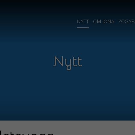
NYTT
OM JONA
YOGAP
Nytt