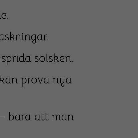
e.
askningar.
l sprida solsken.
g kan prova nya
r – bara att man