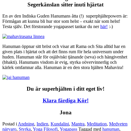
Segerkänslan sitter inuti hjärtat
En av den Indiska Guden Hanumans åtta (!) superphjältepowers är:
Förmågan att kunna bli hur stor som helst – exakt när som helst!
Testa själv. Det förstorande yogapasset tankar du ner
här!
:-)
Hanuman öppnar sitt bröst och visar att Rama och Sita alltid har en
given plats i hjärtat och att det finns rum för hela universum under
huden. Hanuman står för osjälviskt tjänande (seva) och hängivenhet
(bhakti). Hanumans visdom är evig, styrka oövervinnerlig och
kärlek omfamnar alla. Hanuman är en den stora hjälten Mahavira!
Du är superhjälten i ditt eget liv!
Klara färdiga Kör!
Jona
Postad i
Andning
,
Indien
,
Kundalini
,
Mantra
,
Meditation
,
Medveten
närvaro
,
Styrka
,
Yoga Filosofi
,
Yogapass
Taggad med
hanuman
,