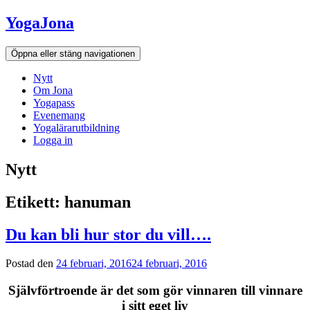
Hoppa
YogaJona
till
innehållet
Öppna eller stäng navigationen
Nytt
Om Jona
Yogapass
Evenemang
Yogalärarutbildning
Logga in
Nytt
Etikett: hanuman
Du kan bli hur stor du vill….
Postad den
24 februari, 2016
24 februari, 2016
Självförtroende är det som gör vinnaren till vinnare
i sitt eget liv