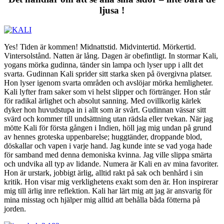
ljusa !
Yes! Tiden är kommen! Midnattstid. Midvintertid. Mörkertid.
Vintersolstånd. Natten är lång. Dagen är obefintligt. In stormar Kali,
yogans mörka gudinna, tänder sin lampa och lyser upp i allt det
svarta. Gudinnan Kali sprider sitt starka sken på övergivna platser.
Hon lyser igenom svarta områden och avslöjar mörka hemligheter.
Kali lyfter fram saker som vi helst slipper och förtränger. Hon står
för radikal ärlighet och absolut sanning. Med ovillkorlig kärlek
dyker hon huvudstupa in i allt som är svårt. Gudinnan vässar sitt
svärd och kommer till undsättning utan rädsla eller tvekan. När jag
mötte Kali för första gången i Indien, höll jag mig undan på grund
av hennes groteska uppenbarelse; huggtänder, droppande blod,
döskallar och vapen i varje hand. Jag kunde inte se vad yoga hade
för samband med denna demoniska kvinna. Jag ville slippa smärta
och undvika all typ av lidande. Numera är Kali en av mina favoriter.
Hon är urstark, jobbigt ärlig, alltid rakt på sak och benhård i sin
kritik. Hon visar mig verklighetens exakt som den är. Hon inspirerar
mig till ärlig inre reflektion. Kali har lärt mig att jag är ansvarig för
mina misstag och hjälper mig alltid att behålla båda fötterna på
jorden.