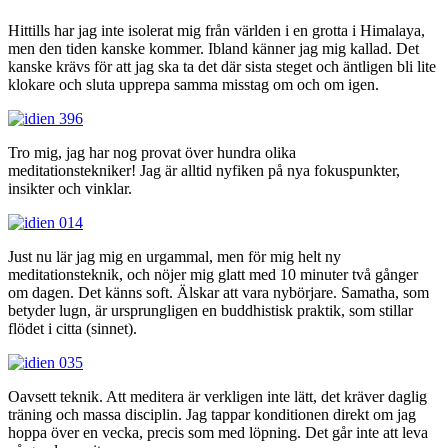
Hittills har jag inte isolerat mig från världen i en grotta i Himalaya,
men den tiden kanske kommer. Ibland känner jag mig kallad. Det
kanske krävs för att jag ska ta det där sista steget och äntligen bli lite
klokare och sluta upprepa samma misstag om och om igen.
Tro mig, jag har nog provat över hundra olika
meditationstekniker! Jag är alltid nyfiken på nya fokuspunkter,
insikter och vinklar.
Just nu lär jag mig en urgammal, men för mig helt ny
meditationsteknik, och nöjer mig glatt med 10 minuter två gånger
om dagen. Det känns soft. Älskar att vara nybörjare. Samatha, som
betyder lugn, är ursprungligen en buddhistisk praktik, som stillar
flödet i citta (sinnet).
Oavsett teknik. Att meditera är verkligen inte lätt, det kräver daglig
träning och massa disciplin. Jag tappar konditionen direkt om jag
hoppa över en vecka, precis som med löpning. Det går inte att leva