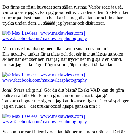
Det finns en röst i huvudet som sällan tystnar. Varför sade jag så,
varför gjorde jag si, kan jag göra bättre….. i den stilen. Självkritiken
snurrar på. Fast man ska bejaka sina negativa tankar och inte bara
trycka undan dem…. sååååå jag lyssnar och diskuterar.
Man måste föra dialog med alla – även sina motståndare!
Ens negativa tankar får ta plats och det går inte att låtsas att solen
skiner när det öser ner. När jag har tryckt ner mig själv en stund,
brukar jag ställa några frågor som hjälper mig att tänka klart.
Jona! Svara ärligt nu! Gör du ditt bästa? Exakt VAD kan du göra
bättre i så fall? Hur kan du göra annorlunda nästa gång?
Tankarna lugnar ner sig och jag kan fokusera igen. Eller så springer
jag en runda – det brukar också hjälpa ganska bra :-)
Veckan har varit intensiv och jag känner mig nära gränsen. Det är