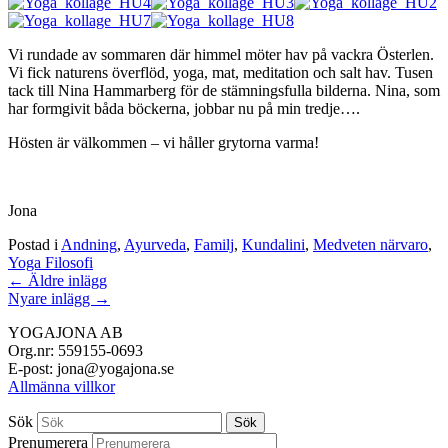
Vi rundade av sommaren där himmel möter hav på vackra Österlen.
Vi fick naturens överflöd, yoga, mat, meditation och salt hav. Tusen
tack till Nina Hammarberg för de stämningsfulla bilderna. Nina, som
har formgivit båda böckerna, jobbar nu på min tredje….
Hösten är välkommen – vi håller grytorna varma!
Jona
Postad i
Andning
,
Ayurveda
,
Familj
,
Kundalini
,
Medveten närvaro
,
Yoga Filosofi
Inläggsnavigation
←
Äldre inlägg
Nyare inlägg
→
YOGAJONA AB
Org.nr: 559155-0693
E-post: jona@yogajona.se
Allmänna villkor
Sök
Sök
Prenumerera