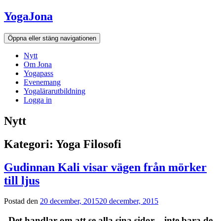
Hoppa
YogaJona
till
innehållet
Öppna eller stäng navigationen
Nytt
Om Jona
Yogapass
Evenemang
Yogalärarutbildning
Logga in
Nytt
Kategori: Yoga Filosofi
Gudinnan Kali visar vägen från mörker
till ljus
Postad den
20 december, 2015
20 december, 2015
Det handlar om att se alla sina sidor – inte bara de