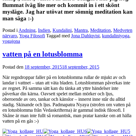
flummat iväg lite mer och kommit in i ett skönt
mysläge. Jag har utövat mer sömnig meditation kan
man säga :-)
Postad i
Andning
,
Indien
,
Kundalini
,
Mantra
,
Meditation
,
Medveten
närvaro
,
Yoga Filosofi
Taggad med
Jona Dahlqvist
,
kundaliniyoga
,
yogajona
vatten på en lotusblomma
Postad den
18 september, 2015
18 september, 2015
När regndroppar faller på en lotusblomma rullar de mjukt av och
landar i vattnet – utan att väta bladen. Lotusblomman påverkas inte
av regnet. På samma sätt kan du tänka att yttre händelser inte
påverkar din kärna. Oavsett spelet mellan mörker och ljus,
oberoende av oro, tankar och känslor – innerst inne står du alltid
stadig. Skinande och ljus. Padmapatra Nyaya (strofen om vatten på
en lotusblomma från Vedaskrifterna) är gammal indisk filosofi. I
Skåne är man inte fullt så romantisk, man pratar kanske om att hälla
vatten på en gås :-)