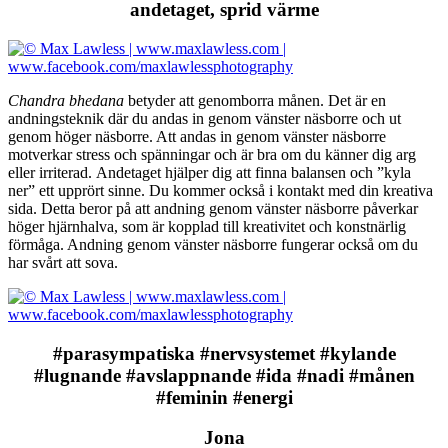
andetaget, sprid värme
Chandra bhedana
betyder att genomborra månen. Det är en
andningsteknik där du andas in genom vänster näsborre och ut
genom höger näsborre. Att andas in genom vänster näsborre
motverkar stress och spänningar och är bra om du känner dig arg
eller irriterad. Andetaget hjälper dig att finna balansen och ”kyla
ner” ett upprört sinne. Du kommer också i kontakt med din kreativa
sida. Detta beror på att andning genom vänster näsborre påverkar
höger hjärnhalva, som är kopplad till kreativitet och konstnärlig
förmåga. Andning genom vänster näsborre fungerar också om du
har svårt att sova.
#parasympatiska #nervsystemet #kylande
#lugnande #avslappnande #ida #nadi #månen
#feminin #energi
Jona