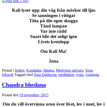
Kali lyser upp din väg från mörker till ljus
Se sanningen i vitögat
Titta på din egen skugga
Tänd lampan
Var inte rädd
Snart blir det soligt igen
Livets kretslopp
Om Kali Ma!
Jona
Postad i
Indien
,
Kundalini
,
Mantra
,
Medveten närvaro
,
Yoga
Filosofi
Taggad med
Jona Dahlqvist
,
meditation
,
yoga
,
yogajona
Chandra bhedana
Postad den
19 november, 2015
Om du vill övervinna oron över livet, lev i nuet, lev i