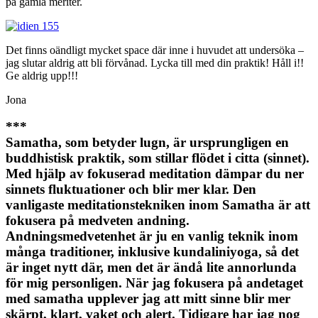
på gamla meriter.
Det finns oändligt mycket space där inne i huvudet att undersöka –
jag slutar aldrig att bli förvånad. Lycka till med din praktik! Håll i!!
Ge aldrig upp!!!
Jona
***
Samatha, som betyder lugn, är ursprungligen en
buddhistisk praktik, som stillar flödet i citta (sinnet).
Med hjälp av fokuserad meditation dämpar du ner
sinnets fluktuationer och blir mer klar. Den
vanligaste meditationstekniken inom Samatha är att
fokusera på medveten andning.
Andningsmedvetenhet är ju en vanlig teknik inom
många traditioner, inklusive kundaliniyoga, så det
är inget nytt där, men det är ändå lite annorlunda
för mig personligen. När jag fokusera på andetaget
med samatha upplever jag att mitt sinne blir mer
skärpt, klart, vaket och alert. Tidigare har jag nog