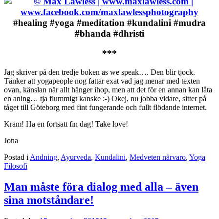
#healing #yoga #meditation #kundalini #mudra
#bhanda #dhristi
***
Jag skriver på den tredje boken as we speak…. Den blir tjock.
Tänker att yogapeople nog fattar exat vad jag menar med texten
ovan, känslan när allt hänger ihop, men att det för en annan kan låta
en aning… tja flummigt kanske :-) Okej, nu jobba vidare, sitter på
tåget till Göteborg med fint fungerande och fullt flödande internet.
Kram! Ha en fortsatt fin dag! Take love!
Jona
Postad i
Andning
,
Ayurveda
,
Kundalini
,
Medveten närvaro
,
Yoga
Filosofi
Man måste föra dialog med alla – även
sina motståndare!